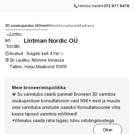
Helista meile
+372 677 6478
Lintman Nordic OÜ
3D sisekujundus (60min)
Meist
Arvustused
Aadress
Lintman Nordic OÜ
Lahtiolekuajad
Avatud
·
Sulgeb kell
4
PM
2b Lauliku, Nõmme linnaosa
Tallinn, Harju Maakond 10919
Meie broneerimispoliitika
💎 Su vannituba väärib parimat! Broneeri 3D vannitoa
sisukujunduse konsultatsioon vaid 99€* eest ja muuda
oma vannituba unistuste oaasiks! Konsultatsioonile võta
kaasa täpsed vannitoa mõõtmed!
*Võimalus saada raha tagasi, tutvu ostutingimustega
Okei