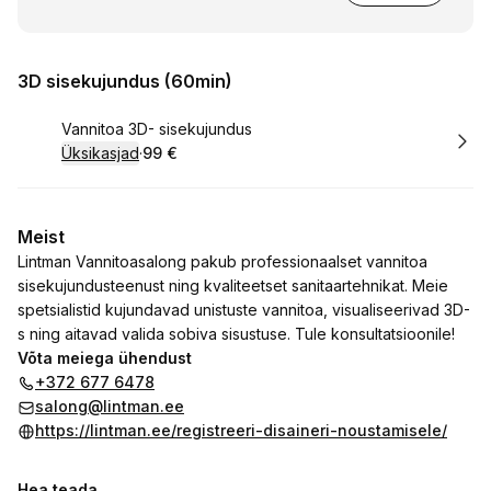
3D sisekujundus (60min)
Broneeri
Vannitoa 3D- sisekujundus
Üksikasjad
·
99 €
.
Hind
:
Meist
Lintman Vannitoasalong pakub professionaalset vannitoa
sisekujundusteenust ning kvaliteetset sanitaartehnikat. Meie
spetsialistid kujundavad unistuste vannitoa, visualiseerivad 3D-
s ning aitavad valida sobiva sisustuse. Tule konsultatsioonile!
Võta meiega ühendust
+372 677 6478
salong@lintman.ee
https://lintman.ee/registreeri-disaineri-noustamisele/
Hea teada